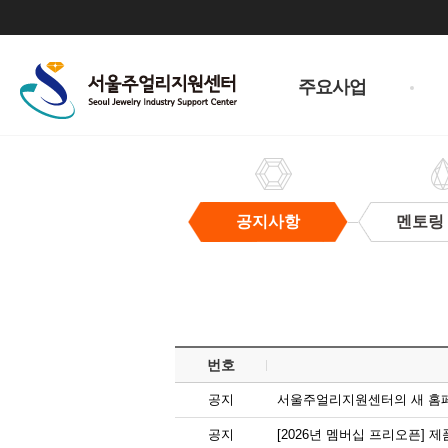
주
메
주요사업
뉴
공지사항
멘토링
공
지
사
항
번호
공지
서울주얼리지원센터의 새 홈
공지
[2026년 멤버십 프리오픈]