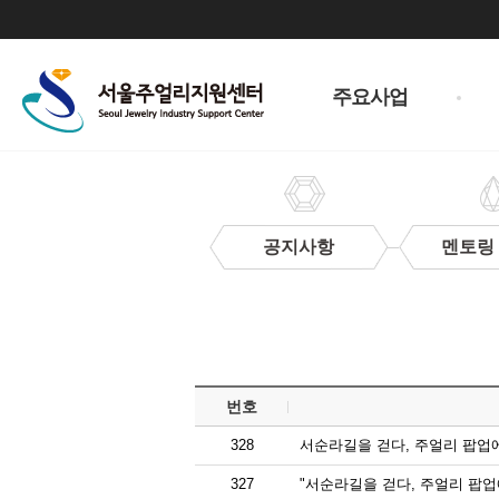
주
메
주요사업
뉴
공지사항
멘토링
보
도
자
료
번호
328
서순라길을 걷다, 주얼리 팝업
327
"서순라길을 걷다, 주얼리 팝업