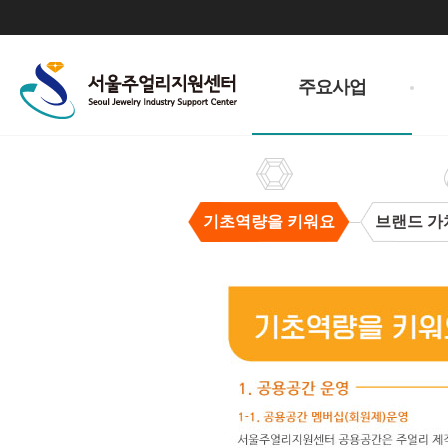
주
메
주요사업
뉴
기초역량을 키워요
브랜드 가
기
초
역
량
을
키
워
요