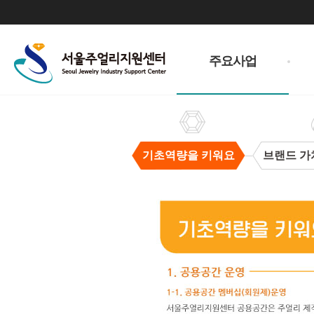
주
메
주요사업
뉴
기초역량을 키워요
브랜드 가
기
초
역
량
을
키
워
요