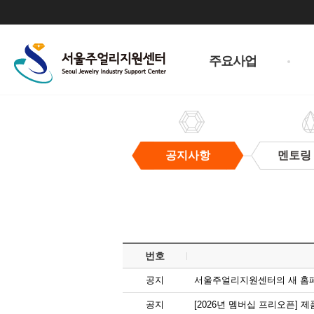
주
메
주요사업
뉴
공지사항
멘토링
공
지
사
항
번호
공지
서울주얼리지원센터의 새 홈
공지
[2026년 멤버십 프리오픈]