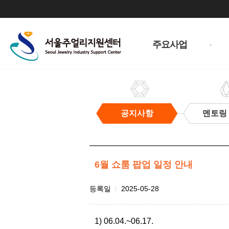
주
메
주요사업
뉴
공지사항
멘토링
공
지
사
항
6월 쇼룸 팝업 일정 안내
첨
등록일
2025-05-28
부
파
1) 06.04.~06.17.
일