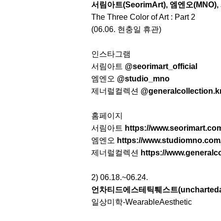
서림아트(SeorimArt), 엠엔오(MNO), 
The Three Color of Art : Part 2
(06.06. 현충일 휴관)
인스타그램
서림아트
@seorimart_official
엠엔오
@studio_mno
제너럴컬렉션
@generalcollection.k
홈페이지
서림아트
https://www.seorimart.co
엠엔오
https://www.studiomno.com
제너럴컬렉션
https://www.generalco
2) 06.18.~06.24.
언차티드에스테틱퉤스트(unchartedaest
일상미학-WearableAesthetic