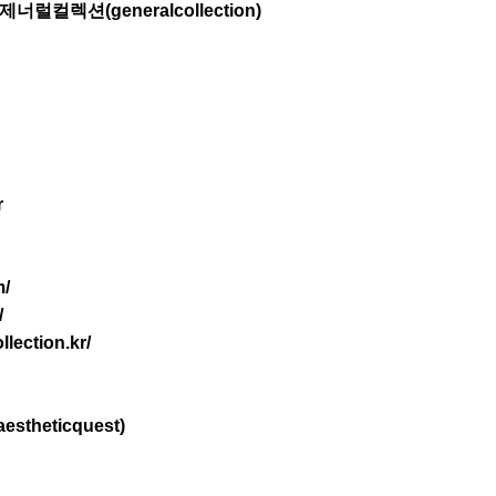
제너럴컬렉션(generalcollection)
r
m/
/
llection.kr/
heticquest)