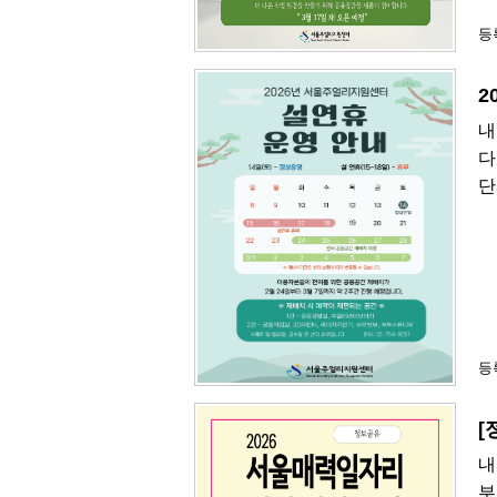
등록
2
내
다
단
등록
[
내
부