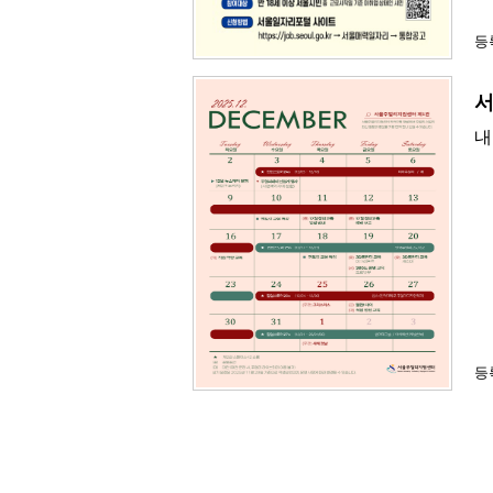
등록
서
내
등록