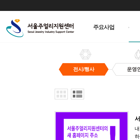
주
메
주요사업
뉴
전시/행사
운영
전
시/
행
사
서
내
하