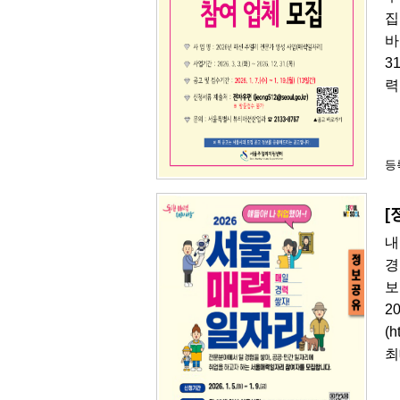
집
바
3
력
등록
[
내
경
보
2
(
최