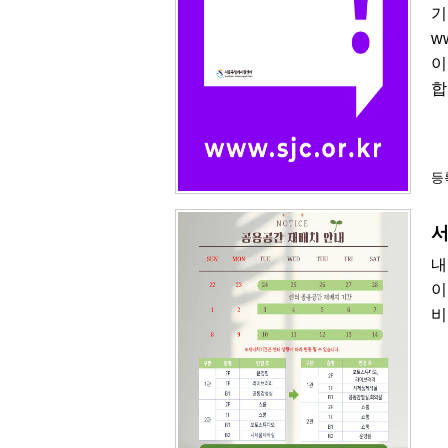
기
w
이
합
등록
서
내
이
비