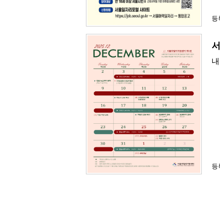
등록
서
내
등록