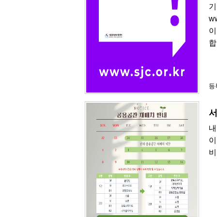
기
w
이
합
등록
서
내
이
비