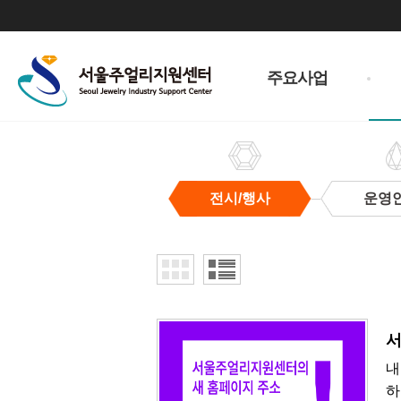
주
메
주요사업
뉴
전시/행사
운영
전
시/
행
사
서
내
하