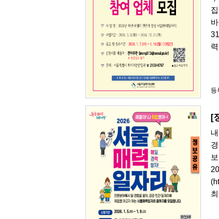
집
바
3
력
등록
[
내
경
보
2
(
최