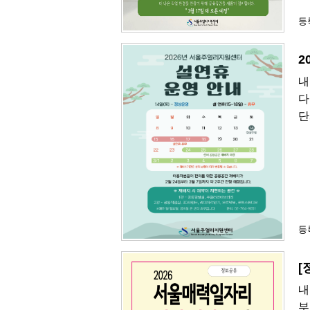
등록
2
내
다
단
등록
[
내
부