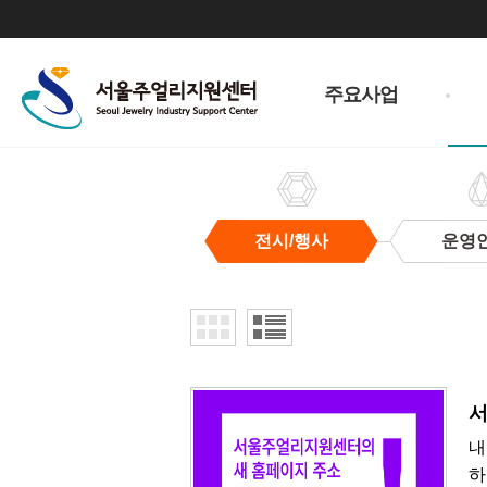
주
메
주요사업
뉴
전시/행사
운영
전
시/
행
사
서
내
하