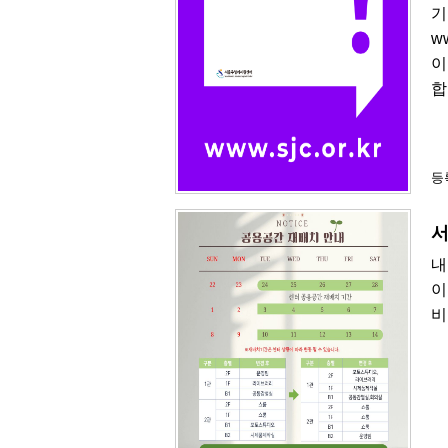
기
w
이
합
등록
서
내
이
비