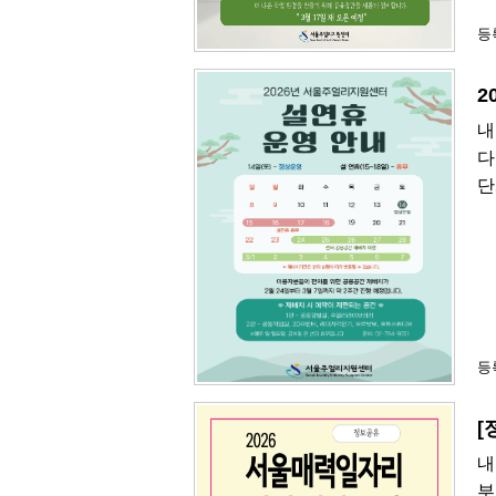
등록
2
내
다
단
등록
[
내
부