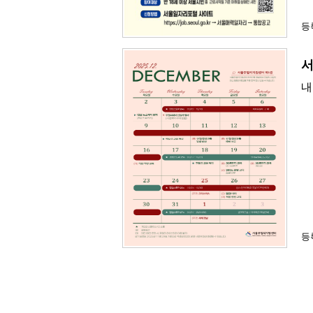
등록
서
내
등록