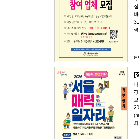
집
바
3
력
등록
[
내
경
보
2
(
최