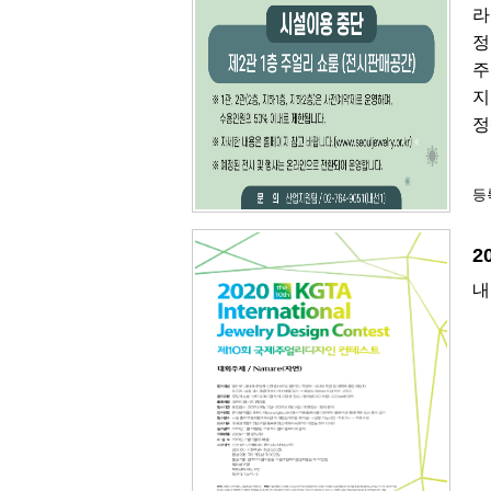
라
정
주
지
정
등록
2
내