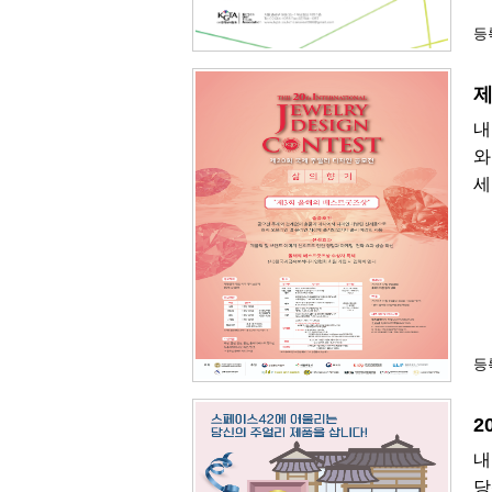
등록
제
내
와
세
등록
2
내
당