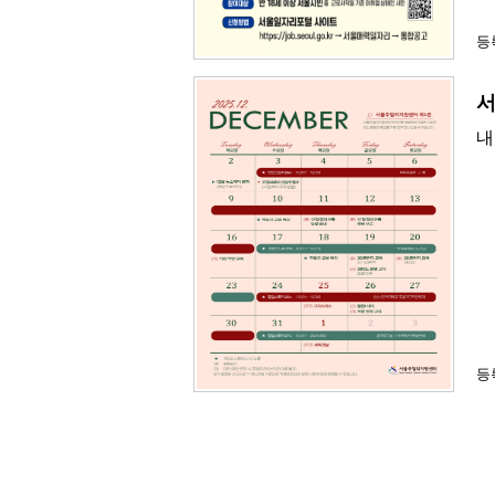
등록
서
내
등록