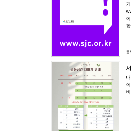
기
w
이
합
등록
서
내
이
비