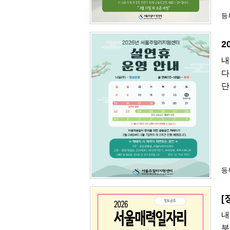
등록
2
내
다
단
등록
[
내
부