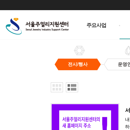
주
메
주요사업
뉴
전시/행사
운영
전
시/
행
사
서
내
하