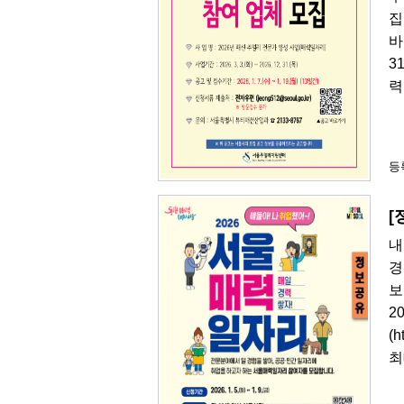
집
바
3
력
등록
[
내
경
보
2
(
최