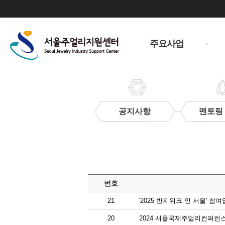
주
메
주요사업
뉴
공지사항
멘토링
입
찰
정
보
번호
21
'2025 반지위크 인 서울' 참
20
2024 서울국제주얼리컨퍼런스