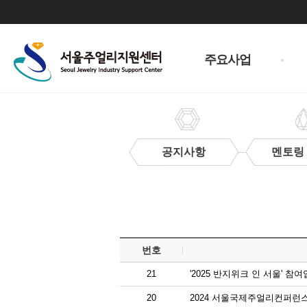
주
메
주요사업
뉴
공지사항
멘토링
입
찰
정
보
번호
21
'2025 반지위크 인 서울' 참
20
2024 서울국제주얼리컨퍼런스