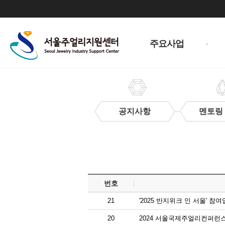
주
메
주요사업
뉴
공지사항
멘토링
입
찰
정
보
번호
21
'2025 반지위크 인 서울' 참
20
2024 서울국제주얼리컨퍼런스