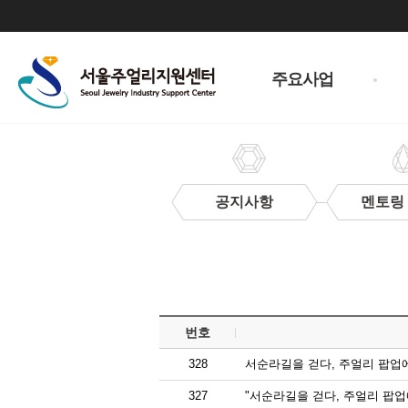
주
메
주요사업
뉴
공지사항
멘토링
보
도
자
료
번호
328
서순라길을 걷다, 주얼리 팝업
327
"서순라길을 걷다, 주얼리 팝업