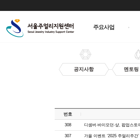
주
메
주요사업
뉴
공지사항
멘토링
보
도
자
료
번호
308
디셈버·바이모던·샾, 팝업스토
307
가을 이벤트 ‘2025 주얼리주간’