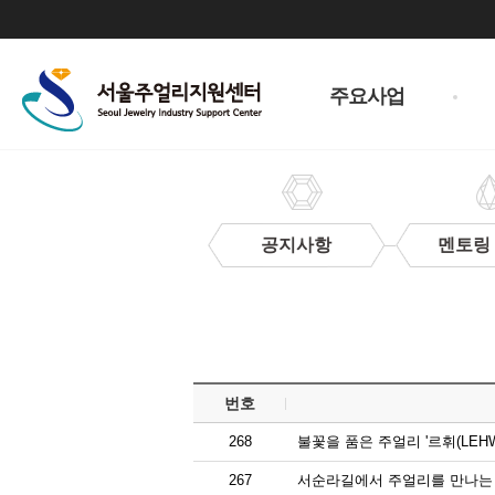
주
메
주요사업
뉴
공지사항
멘토링
보
도
자
료
번호
268
불꽃을 품은 주얼리 '르휘(LEHW
267
서순라길에서 주얼리를 만나는