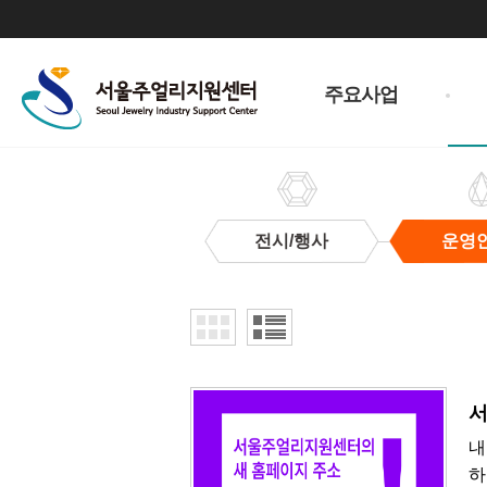
주
메
주요사업
뉴
전시/행사
운영
운
영
안
내
​
내
하