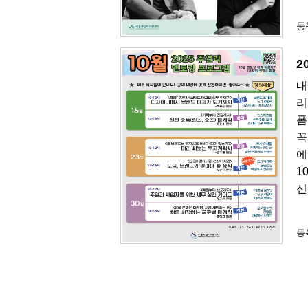
등록
2
내
리
폼
꼭
에
1
신
등록