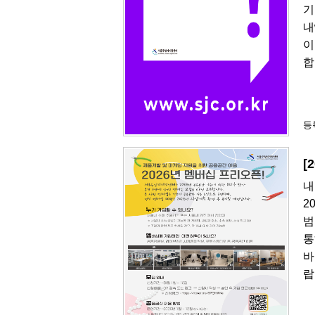
기
내
이
합
등록
[
내
2
범
통
바
랍