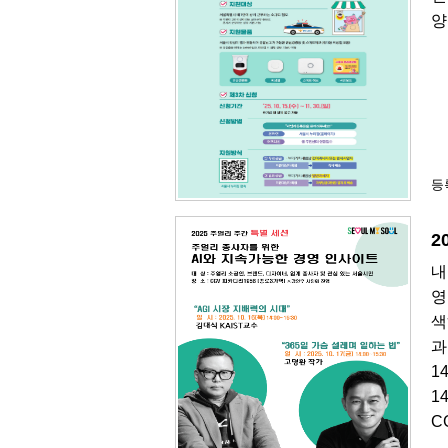
양
등록
2
내
영
색
과
1
1
C