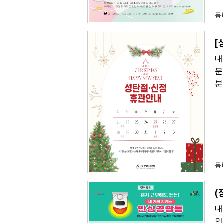
등록
[
내
문
분
등록
(
내
인