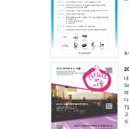
등록
2
내
S
며
다
7
고
도