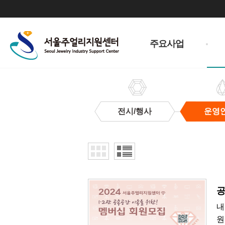
주
메
주요사업
뉴
전시/행사
운영
운
영
안
내
공
내
원