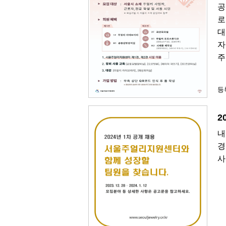
공
로
대
자
주
등록
2
내
경
사