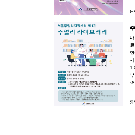
등록
주
내
료
한
세
1
부
※
등록