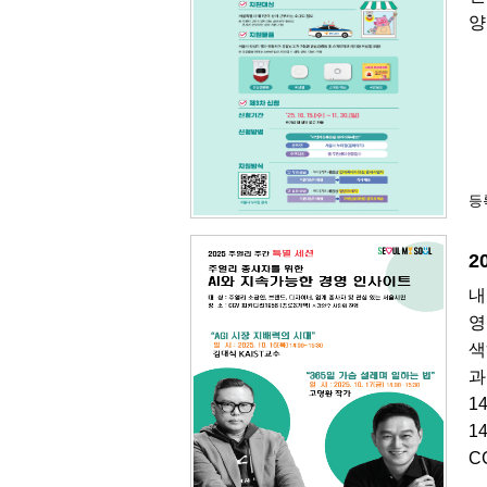
양
등록
2
내
영
색
과
1
1
C