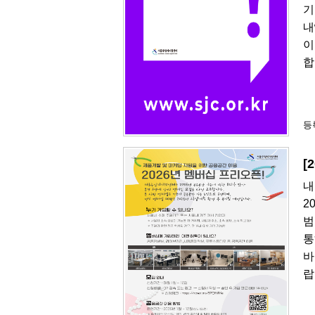
기
내
이
합
등록
[
내
2
범
통
바
랍