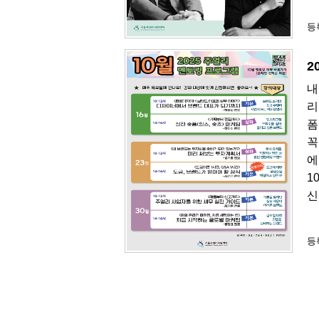
등록
2
내
리
폼
꼭
에
1
신
등록