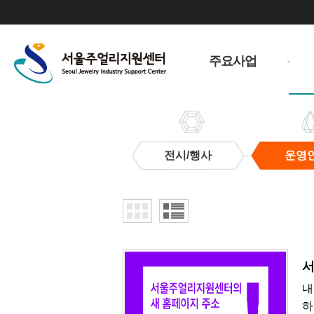
주
메
주요사업
뉴
전시/행사
운영
운
영
안
내
​
내
하