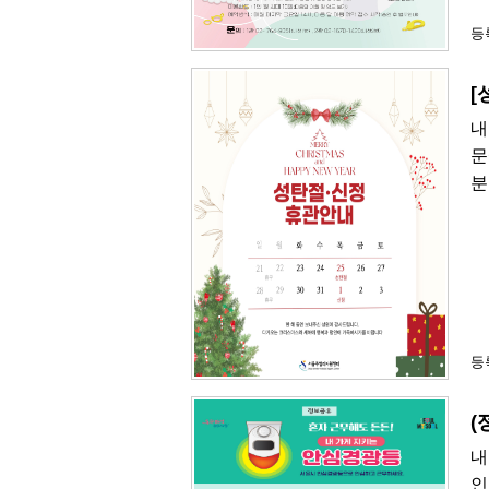
등록
[
내
문
분
등록
(
내
인