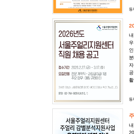
등록
2
내
우
인
분
자
공
활
등록
주
내
2