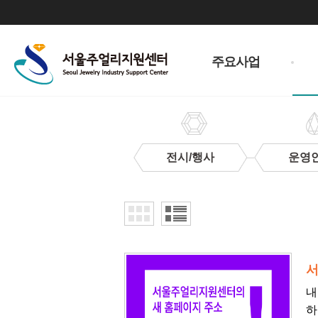
주
메
주요사업
뉴
전시/행사
운영
지
원
사
업
서
내
하