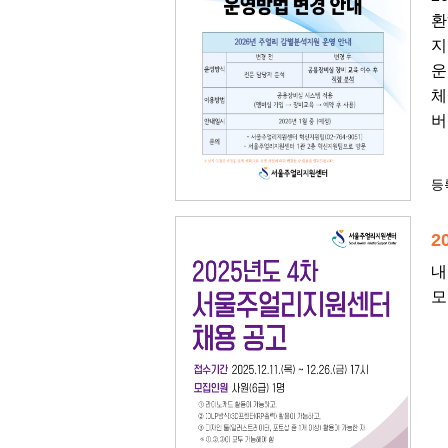
환
지
운
체
버
등록
2
내
모