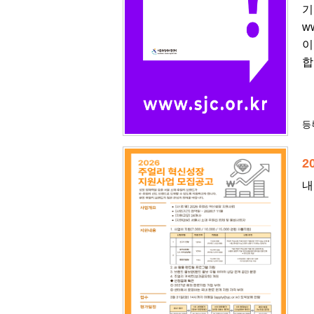
기
w
이
합
등록
2
내