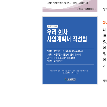
등록
2
내
록
있
예
얼
예
시
등록