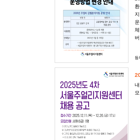
환
지
운
체
버
등록
2
내
모