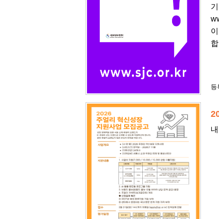
기
w
이
합
등록
2
내