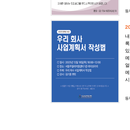
등록
2
내
록
있
예
얼
예
시
등록