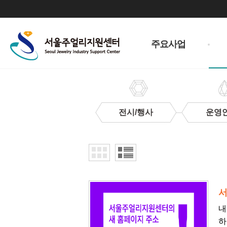
주
메
주요사업
뉴
전시/행사
운영
지
원
사
업
서
내
하