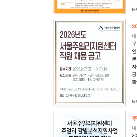
등록
2
내
우
인
분
자
공
활
등록
주
내
2