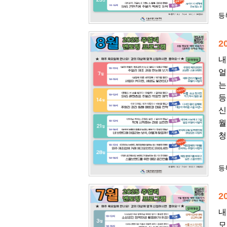
등록
2
내
얼
는
등
신
월
청
등록
2
내
모