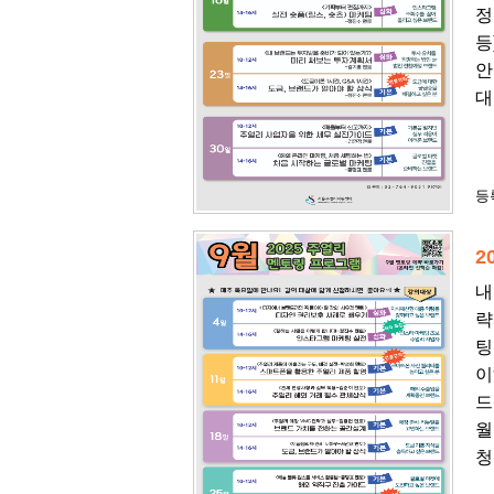
정
등
안
대
등록
2
내
략
팅
이
드
월
청