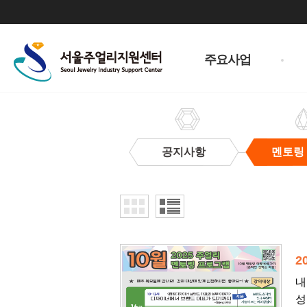
주
메
주요사업
뉴
공지사항
멘토링
멘
토
링
교
실
2
내
성