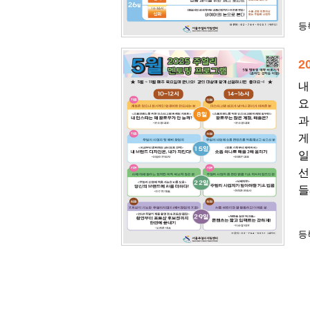
등록
2
내
요
과
게
일
선
들
등록