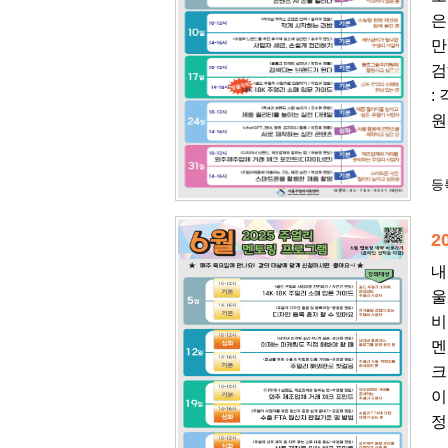
은
만
검
:
원
등록
2
내
울
비
멘
크
이
정