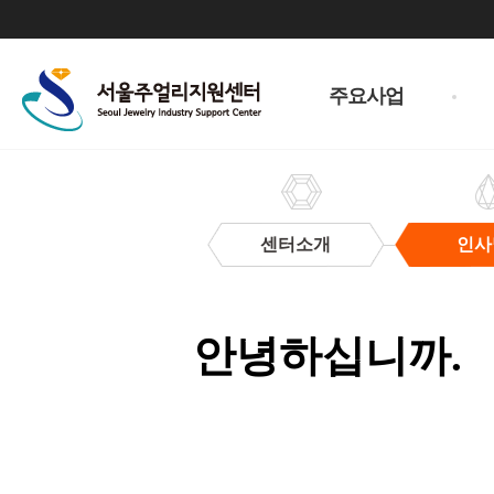
주
메
주요사업
뉴
센터소개
인사
인
사
말
안녕하십니까.