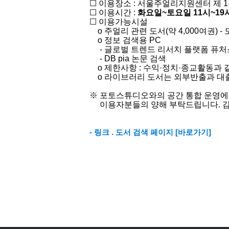
☐ 이용장소 : 서울주얼리지원센터 제 1관 
☐ 이용시간 :
화요일~토요일 11시~19
☐ 이용가능시설​
o ​주얼리 관련 도서(약 4,000여권) -
o​ 정보 검색용 PC
- 글로벌 트렌드 리서치 플랫폼
퓨처
-
​
DB pia
논문 검색
o 제한사항 : 수익·정치
·
종교활동과 같
o 라이브러리 도서는 외부반출과 대출
※ 포토스튜디오와의 공간 통합 운영에
이용자분들의 양해 부탁드립니다. 감
- 링크 . 도서 검색 페이지
[바로가기]