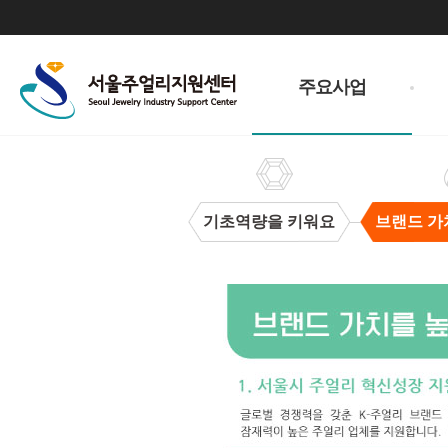
주
메
주요사업
뉴
기초역량을 키워요
브랜드 가
브
랜
드
가
치
을
높
여
요