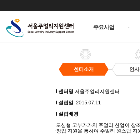
주
메
주요사업
뉴
센터소개
인사
센
터
l 센터명
서울주얼리지원센터
소
개
l 설립일
2015.07.11
l 설립배경
도심형 고부가가치 주얼리 산업이 창조경
·창업 지원을 통하여 주얼리 원스탑 지