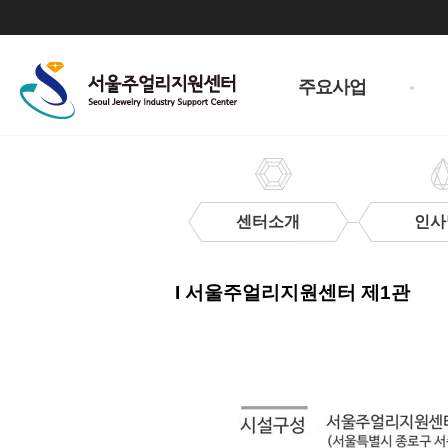
주
메
주요사업
뉴
센터소개
인사
이
용
I 서울주얼리지원센터 제1관
안
내