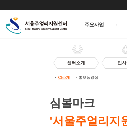
주
메
주요사업
뉴
센터소개
인사
센
CI소개
홍보동영상
터
CI
CI
소
심볼마크
개
'서울주얼리지