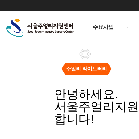
주
메
주요사업
뉴
주얼리 라이브러리
주
얼
안녕하세요.
리
라
서울주얼리지원센
이
브
합니다!
러
리