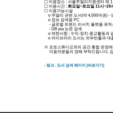
☐ 이용장소 : 서울주얼리지원센터 제 1관 
☐ 이용시간 :
화요일~토요일 11시~19
☐ 이용가능시설​
o ​주얼리 관련 도서(약 4,000여권) -
o​ 정보 검색용 PC
- 글로벌 트렌드 리서치 플랫폼
퓨처
-
​
DB pia
논문 검색
o 제한사항 : 수익·정치
·
종교활동과 같
o 라이브러리 도서는 외부반출과 대출
※ 포토스튜디오와의 공간 통합 운영에
이용자분들의 양해 부탁드립니다. 감
- 링크 . 도서 검색 페이지
[바로가기]