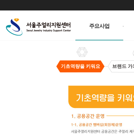
주
메
주요사업
뉴
기초역량을 키워요
브랜드 가
기
초
역
량
을
키
워
요