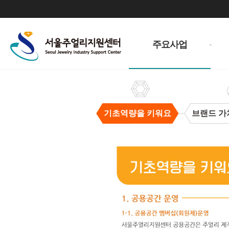
주
메
주요사업
뉴
기초역량을 키워요
브랜드 가
기
초
역
량
을
키
워
요