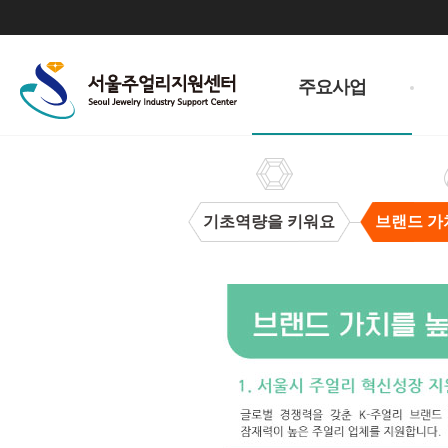
주
메
주요사업
뉴
기초역량을 키워요
브랜드 가
브
랜
드
가
치
을
높
여
요