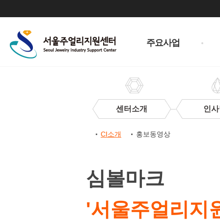
주
메
주요사업
뉴
센터소개
인사
센
CI소개
홍보동영상
터
CI
CI
소
심볼마크
개
'서울주얼리지