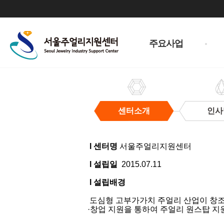
주
메
주요사업
뉴
센터소개
인사
센
터
l 센터명
서울주얼리지원센터
소
개
l 설립일
2015.07.11
l 설립배경
도심형 고부가가치 주얼리 산업이 창조경
·창업 지원을 통하여 주얼리 원스탑 지