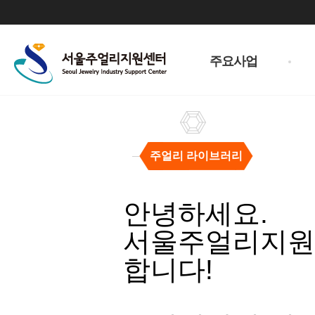
주
메
주요사업
뉴
주얼리 라이브러리
주
얼
안녕하세요.
리
라
서울주얼리지원센
이
브
합니다!
러
리