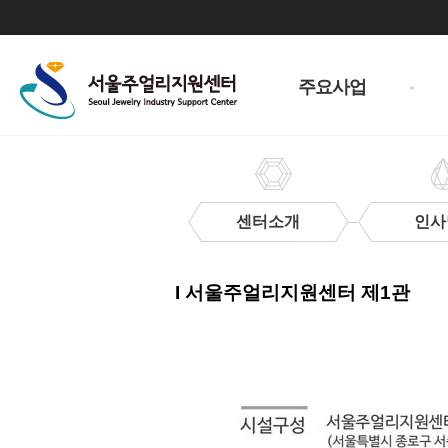
주
메
주요사업
뉴
센터소개
인사
이
용
I 서울주얼리지원센터 제1관
안
내