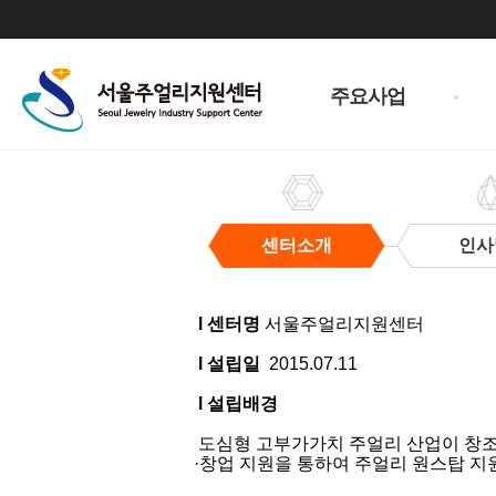
주
메
주요사업
뉴
센터소개
인사
센
터
l 센터명
서울주얼리지원센터
소
개
l 설립일
2015.07.11
l 설립배경
도심형 고부가가치 주얼리 산업이 창조경
·창업 지원을 통하여 주얼리 원스탑 지