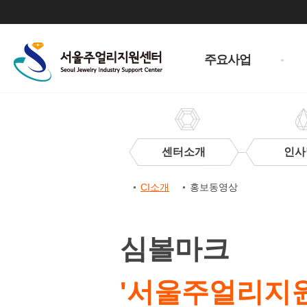
주
메
주요사업
뉴
센터소개
인사
센
CI소개
홍보동영상
터
CI
CI
소
심볼마크
개
'서울주얼리지