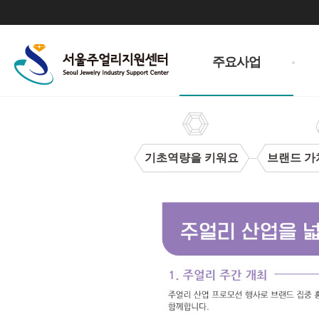
주
메
주요사업
뉴
기초역량을 키워요
브랜드 가
주
얼
리
산
업
을
넓
혀
요