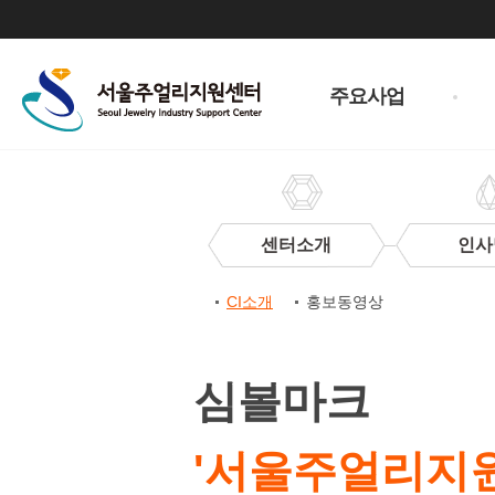
주
메
주요사업
뉴
센터소개
인사
센
CI소개
홍보동영상
터
CI
CI
소
심볼마크
개
'서울주얼리지