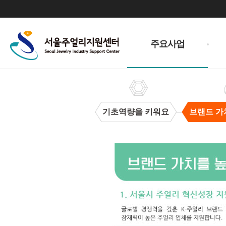
주
메
주요사업
뉴
기초역량을 키워요
브랜드 가
브
랜
드
가
치
을
높
여
요