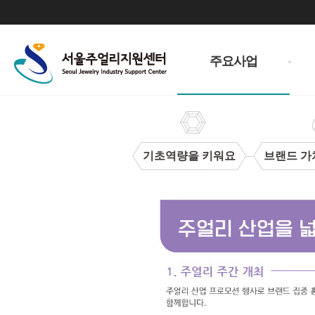
주
메
주요사업
뉴
기초역량을 키워요
브랜드 가
주
얼
리
산
업
을
넓
혀
요