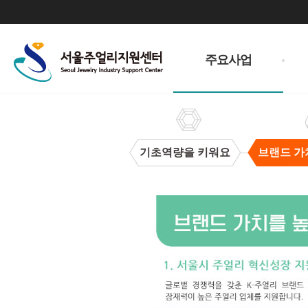
주
메
주요사업
뉴
기초역량을 키워요
브랜드 가
브
랜
드
가
치
을
높
여
요