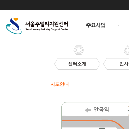
주
메
주요사업
뉴
센터소개
인사
찾
아
지도안내
오
시
는
길