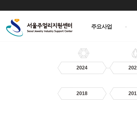
주
메
주요사업
뉴
2024
202
2018
201
하
위
메
뉴