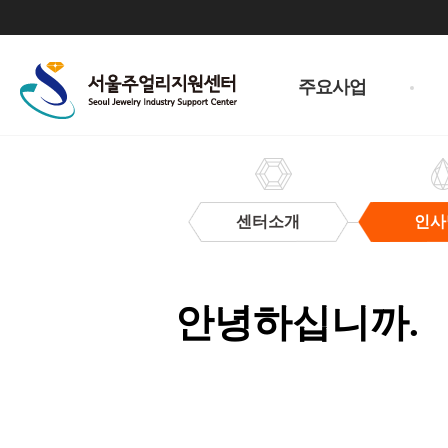
주
메
주요사업
뉴
센터소개
인사
인
사
말
안녕하십니까.