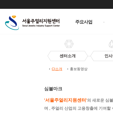
주
메
주요사업
뉴
센터소개
인사
센
CI소개
홍보동영상
터
CI
CI
소
심볼마크
개
'서울주얼리지원센터'
의 새로운 심
며 , 주얼리 산업의 고용창출에 기여