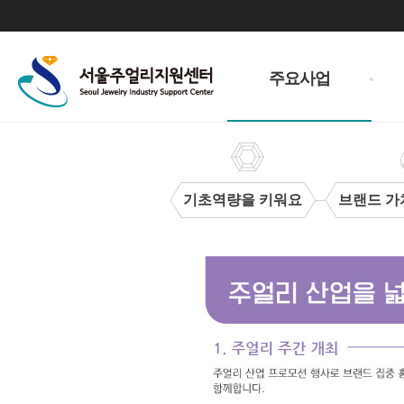
주
메
주요사업
뉴
기초역량을 키워요
브랜드 가
주
얼
리
산
업
을
넓
혀
요